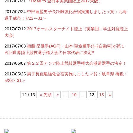
2017/07/31
「Road to 全日本実業団陸上2017大阪」
2017/07/24
中部連盟男子長距離強化合宿実施しました＜於：北海
道千歳市：7/22～31＞
2017/07/12
2017オールスターナイト陸上（実業団・学生対抗陸上
大会）
2017/07/03
衛藤 昂選手(AGF)・山本 聖途選手(ﾄﾖﾀ自動車)が第１
６回世界陸上競技選手権大会の日本代表に決定!!
2017/06/07
第２２回アジア陸上競技選手権大会派遣選手の決定！
2017/05/25
男子長距離強化合宿実施しました＜於：岐阜県 御嶽：
5/23～31＞
12 / 13
« 先頭
«
...
10
...
12
13
»