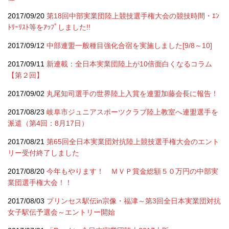
2017/09/20
第18回中部実業団陸上競技選手権大会の競技時間・ｴﾝ
ﾄﾘｰﾘｽﾄ等をｱｯﾌﾟしました!!
2017/09/12
中部連盟一般種目強化合宿を実施しました[9/8～10]
2017/09/11
新連載：全日本実業団陸上が10倍面白くなるコラム
【第２回】
2017/09/02
丸尾知司選手の世界陸上入賞を連盟加藤会長に報告！
2017/08/23
岐阜市ジュニアスポーツクラブ陸上教室へ連盟選手を
派遣（第4回：8月17日）
2017/08/21
第65回全日本実業団対抗陸上競技選手権大会のエント
リー受付終了しました
2017/08/20
今年もやります！ ＭＶＰ賞金総額５０万円の中部実
業団選手権大会！！
2017/08/03
プリンセス駅伝in宗像・福津～第3回全日本実業団対抗
女子駅伝予選会～エントリー開始