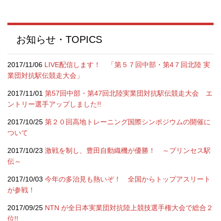
お知らせ・TOPICS
2017/11/06
LIVE配信します！ 「第５７回中部・第4７回北陸 実
業団対抗駅伝競走大会」
2017/11/01
第57回中部・第47回北陸実業団対抗駅伝競走大会 エ
ントリー選手アップしました!!
2017/10/25
第２０回高地トレーニング国際シンポジウムの開催に
ついて
2017/10/23
激戦を制し、豊田自動織機が優勝！ ～プリンセス駅
伝～
2017/10/03
今年の多治見も熱いぞ！ 全国からトップアスリート
が参戦！
2017/09/25
NTN が全日本実業団対抗陸上競技選手権大会で総合２
位!!