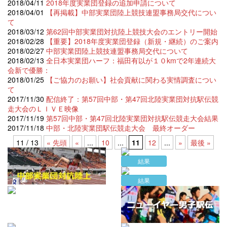
2018/04/11
2018年度実業団登録の追加申請について
2018/04/01
【再掲載】中部実業団陸上競技連盟事務局交代につい
て
2018/03/12
第62回中部実業団対抗陸上競技大会のエントリー開始
2018/02/28
【重要】2018年度実業団登録（新規・継続）のご案内
2018/02/27
中部実業団陸上競技連盟事務局交代について
2018/02/13
全日本実業団ハーフ：福田有以が１０kmで2年連続大
会新で優勝：
2018/01/25
【ご協力のお願い】社会貢献に関わる実情調査につい
て
2017/11/30
配信終了：第57回中部・第47回北陸実業団対抗駅伝競
走大会のＬＩＶＥ映像
2017/11/19
第57回中部・第47回北陸実業団対抗駅伝競走大会結果
2017/11/18
中部・北陸実業団駅伝競走大会 最終オーダー
11 / 13
« 先頭
«
...
10
...
11
12
...
»
最後 »
結果
結果