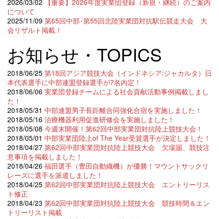
2026/03/02
【重要】2026年度実業団登録（新規・継続）のご案内
について
2025/11/09
第65回中部･第55回北陸実業団対抗駅伝競走大会 大
会リザルト掲載！
お知らせ・TOPICS
2018/06/25
第18回アジア競技大会（インドネシア:ジャカルタ）日
本代表選手に中部連盟登録選手が7名内定！
2018/06/06
実業団登録チームによる社会貢献活動事例掲載しまし
た！
2018/05/31
中部連盟男子長距離合同強化合宿を実施しました！
2018/05/16
治療機器利用促進研修会を実施しました！
2018/05/08
今週末開催！第62回中部実業団対抗陸上競技大会！
2018/05/01
中部実業団陸上of The Year受賞選手が決定しました！
2018/04/27
第62回中部実業団対抗陸上競技大会 欠場届、競技注
意事項を掲載しました！
2018/04/26
福田選手（豊田自動織機）が優勝！マウントサックリ
レーズに選手を派遣しました！
2018/04/25
第62回中部実業団対抗陸上競技大会 エントリーリス
ト修正
2018/04/23
第62回中部実業団対抗陸上競技大会 競技時間＆エン
トリーリスト掲載