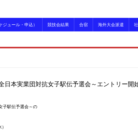
ケジュール・申込）
競技会結果
合宿
海外大会派遣
回全日本実業団対抗女子駅伝予選会～エントリー開
抗女子駅伝予選会～の
水）