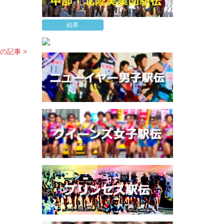
結果
の記事 >