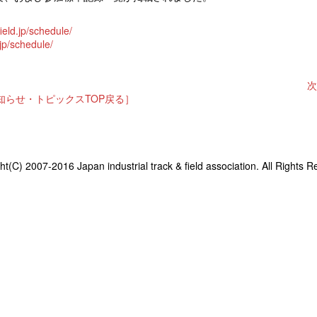
field.jp/schedule/
.jp/schedule/
次
知らせ・トピックスTOP戻る］
ht(C) 2007-2016 Japan industrial track & field association. All Rights R