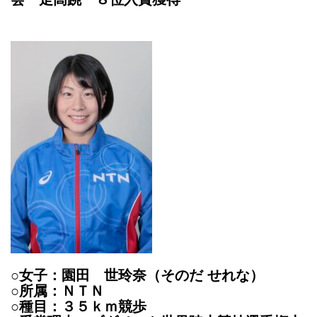
○女子：園田 世玲奈（そのだ せれな）
○所属：ＮＴＮ
○種目：３５ｋｍ競歩