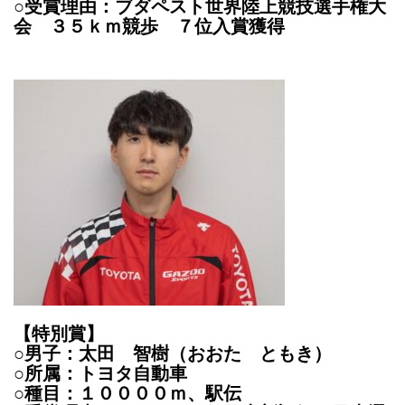
○受賞理由：ブダペスト世界陸上競技選手権大
会 ３５ｋｍ競歩 ７位入賞獲得
【特別賞】
○男子：太田 智樹（おおた ともき）
○所属：トヨタ自動車
○種目：１００００ｍ、駅伝