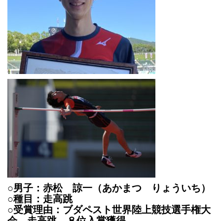
○男子：赤松 諒一（あかまつ りょういち）
○種目：走高跳
○受賞理由：ブダペスト世界陸上競技選手権大
会 走高跳 ８位入賞獲得