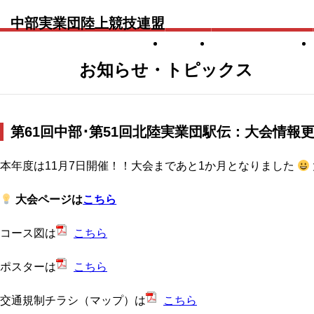
中部実業団陸上競技連盟
TOP
当団体について
お知らせ・トピックス
関連リンク
第61回中部･第51回北陸実業団駅伝：大会情報
本年度は11月7日開催！！大会まであと1か月となりました
大会ページは
こちら
コース図は
こちら
ポスターは
こちら
交通規制チラシ（マップ）は
こちら