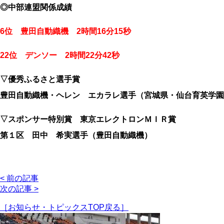
◎中部連盟関係成績
6位 豊田自動織機 2時間16分15秒
22位 デンソー 2時間22分42秒
▽優秀ふるさと選手賞
豊田自動織機・ヘレン エカラレ選手（宮城県・仙台育英学園
▽スポンサー特別賞 東京エレクトロンＭＩＲ賞
第１区 田中 希実選手（豊田自動織機）
< 前の記事
次の記事 >
［お知らせ・トピックスTOP戻る］