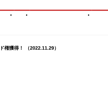
ついて
登録
競技会（スケジュール・申込）
競技会
ード権獲得！
（2022.11.29）