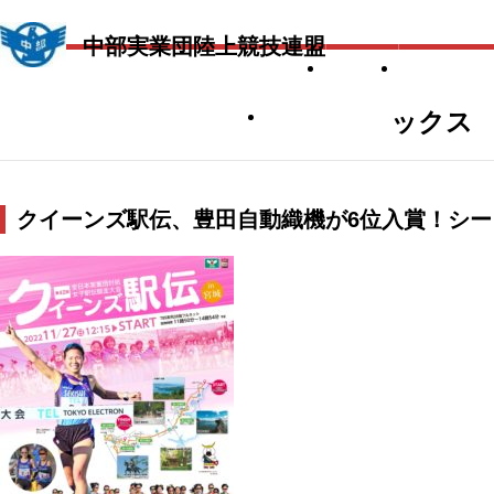
中部実業団陸上競技連盟
TOP
当団体に
社会貢献／アンチドーピング
関連リンク
ックス
クイーンズ駅伝、豊田自動織機が6位入賞！シ