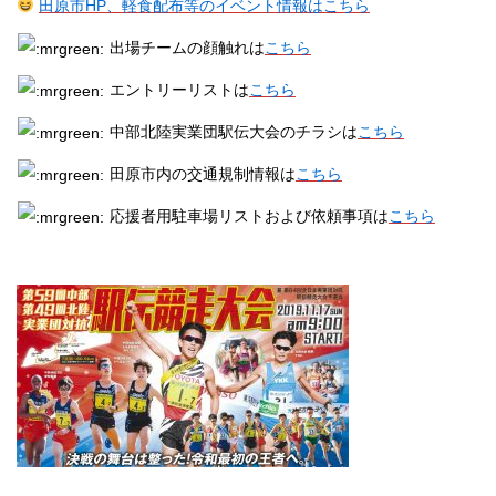
田原市HP、軽食配布等のイベント情報はこちら
出場チームの顔触れは
こちら
エントリーリストは
こちら
中部北陸実業団駅伝大会のチラシは
こちら
田原市内の交通規制情報は
こちら
応援者用駐車場リストおよび依頼事項は
こちら