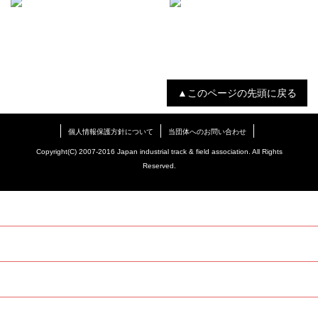
▲このページの先頭に戻る
個人情報保護方針について
当団体へのお問い合わせ
Copyright(C) 2007-2016 Japan industrial track & field association. All Rights
Reserved.
TOP
当団体について
登録
競技会（スケジュール・申込）