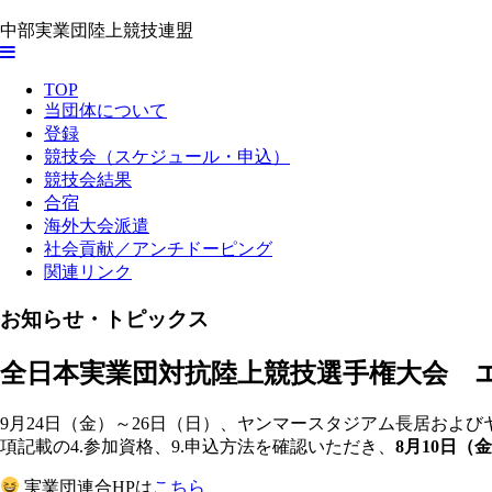
中部実業団陸上競技連盟
TOP
当団体について
登録
競技会（スケジュール・申込）
競技会結果
合宿
海外大会派遣
社会貢献／アンチドーピング
関連リンク
お知らせ・トピックス
全日本実業団対抗陸上競技選手権大会 
9月24日（金）～26日（日）、ヤンマースタジアム長居およ
項記載の4.参加資格、9.申込方法を確認いただき、
8月10日（
実業団連合HPは
こちら