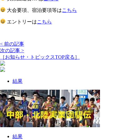
大会要項、宿泊要項等は
こちら
エントリーは
こちら
< 前の記事
次の記事 >
［お知らせ・トピックスTOP戻る］
結果
結果