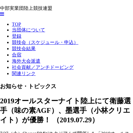
中部実業団陸上競技連盟
TOP
当団体について
登録
競技会（スケジュール・申込）
競技会結果
合宿
海外大会派遣
社会貢献／アンチドーピング
関連リンク
お知らせ・トピックス
2019オールスターナイト陸上にて衛藤選
手（味の素AGF）、墨選手（小林クリエ
イト）が優勝！
（2019.07.29）