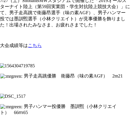
7/27（土）ShonanBMWスタジアムで開催した「2019オールス
ターナイト陸上（第59回実業団・学生対抗陸上競技大会）」に
て、男子走高跳で衛藤昂選手（味の素AGF）、男子ハンマー
投では墨訓煕選手（小林クリエイト）が見事優勝を飾りまし
た！出場されたみなさま、お疲れさまでした！
大会成績等は
こちら
男子走高跳優勝 衛藤昂（味の素AGF） 2m21
男子ハンマー投優勝 墨訓煕（小林クリエイ
ト） 66ⅿ65