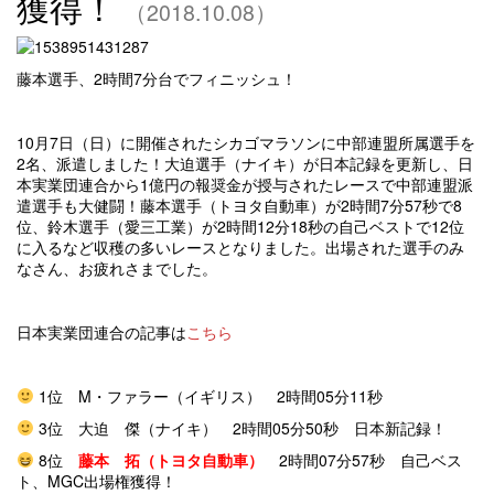
獲得！
（2018.10.08）
藤本選手、2時間7分台でフィニッシュ！
10月7日（日）に開催されたシカゴマラソンに中部連盟所属選手を
2名、派遣しました！大迫選手（ナイキ）が日本記録を更新し、日
本実業団連合から1億円の報奨金が授与されたレースで中部連盟派
遣選手も大健闘！藤本選手（トヨタ自動車）が2時間7分57秒で8
位、鈴木選手（愛三工業）が2時間12分18秒の自己ベストで12位
に入るなど収穫の多いレースとなりました。出場された選手のみ
なさん、お疲れさまでした。
日本実業団連合の記事は
こちら
1位 M・ファラー（イギリス） 2時間05分11秒
3位 大迫 傑（ナイキ） 2時間05分50秒 日本新記録！
8位
藤本 拓（トヨタ自動車）
2時間07分57秒 自己ベス
ト、MGC出場権獲得！