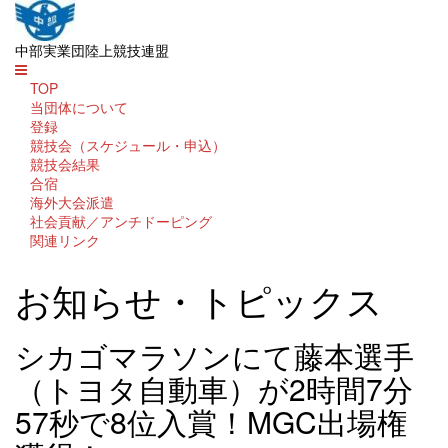
中部実業団陸上競技連盟
TOP
当団体について
登録
競技会（スケジュール・申込）
競技会結果
合宿
海外大会派遣
社会貢献／アンチドーピング
関連リンク
お知らせ・トピックス
シカゴマラソンにて藤本選手
（トヨタ自動車）が2時間7分
57秒で8位入賞！MGC出場権