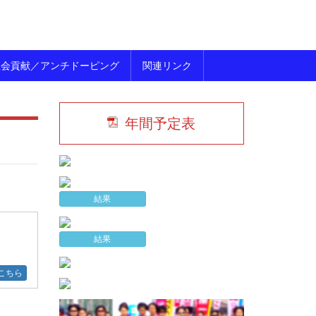
社会貢献／アンチドーピング
関連リンク
年間予定表
結果
結果
こちら