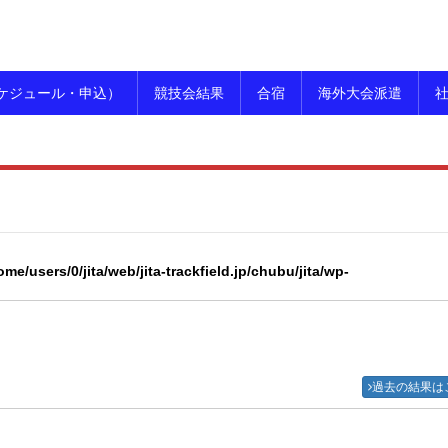
ケジュール・申込）
競技会結果
合宿
海外大会派遣
ome/users/0/jita/web/jita-trackfield.jp/chubu/jita/wp-
過去の結果は