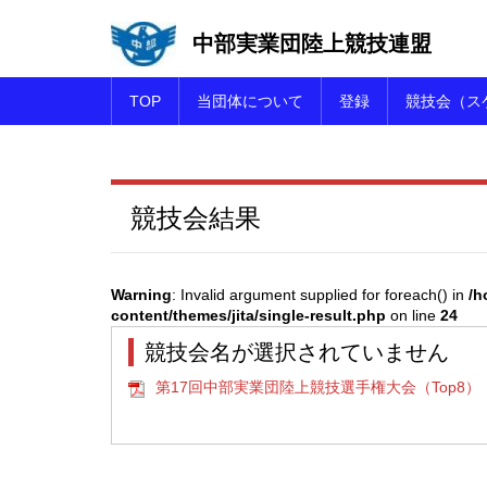
中部実業団陸上競技連盟
TOP
当団体について
登録
競技会（ス
競技会結果
Warning
: Invalid argument supplied for foreach() in
/h
content/themes/jita/single-result.php
on line
24
競技会名が選択されていません
第17回中部実業団陸上競技選手権大会（Top8）